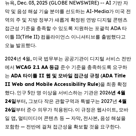
뉴욕, Dec. 03, 2025 (GLOBE NEWSWIRE) -- AI 기반 자
막 및 음성 해설 기술 분야를 선도하는 AI-Media가 미국 전
역의 주 및 지방 정부가 새롭게 확정된 연방 디지털 콘텐츠
접근성 기준을 충족할 수 있도록 지원하는 포괄적 ADA 타
이틀 II(Title II) 컴플라이언스 이니셔티브를 출범했다고
오늘 발표했다.
2024년 4월, 미국 법무부는 공공기관이 디지털 서비스 전반
에서
WCAG 2.1 AA
등급
준수 기준을 충족하도록 요구하
는
ADA
타이틀
II
웹
및
모바일
접근성
규정
(
ADA Title
II Web and Mobile Accessibility Rule
)을 최종 확정
했다. 인구 5만 명 이상을 서비스하는 기관은 2026
년
4
월
24
일
부터, 그보다 작은 관할구역과 특별구는 2027년
4
월
26
일
부터 준수 의무가 적용된다. 이 규정은 웹사이트, 모바
일 앱, 멀티미디어 콘텐츠 등 — 자막, 전사본, 음성 해설을
포함한 — 전반에 걸쳐 접근성을 확보할 것을 요구한다.