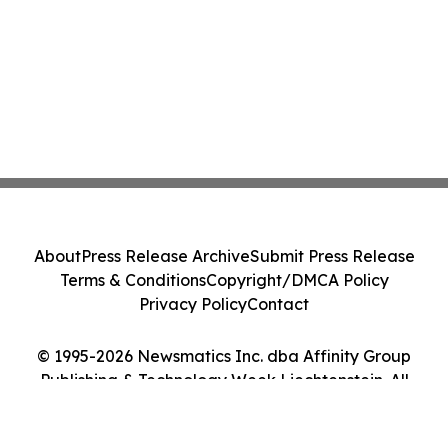
About
Press Release Archive
Submit Press Release
Terms & Conditions
Copyright/DMCA Policy
Privacy Policy
Contact
© 1995-2026 Newsmatics Inc. dba Affinity Group
Publishing & Technology Week Liechtenstein. All
Rights Reserved.