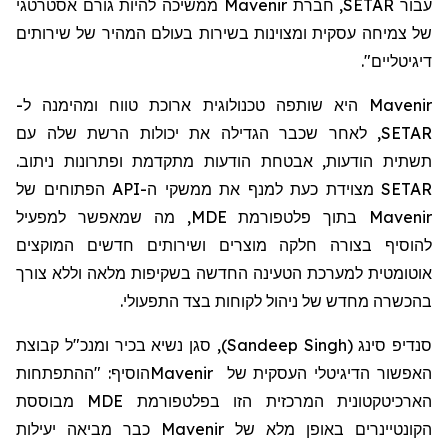
עבור SETAR,
חברת
Mavenir ממשיכה להיות גורם אסטרטגי
של צמיחה עסקית ומצוינות בשירות בעולם המהיר של שירותים
דיגיטליים".
Mavenir היא שותפה טכנולוגית ארוכת טווח ומהימנה ל-
SETAR, לאחר שכבר הגדילה את יכולות הרשת שלה עם
תשתית הודעות, אבטחת הודעות מתקדמת ופתרונות ניתוב.
SETAR מצוידת כעת למנף את ממשקי ה-API הפתוחים של
Mavenir בתוך פלטפורמת MDE, מה שמאפשר למפעיל
להוסיף בצורה חלקה מוצרים ושירותים חדשים המוקצים
אוטומטית למערכת הטעינה החדשה בשקיפות מלאה וללא צורך
בהכשרה מחדש של ניהול לקוחות בצד התפעולי.
סנדיפ סינג
(
Sandeep Singh
)
, סגן נשיא בכיר ומנכ"ל קבוצת
האפשור הדיגיטלי העסקית של
Mavenir
הוסיף: "ההתפתחות
הארכיטקטונית המרכזית הזו בפלטפורמת
MDE
מבוססת
הקונטיינרים באופן מלא של
Mavenir
כבר מביאה יעילות