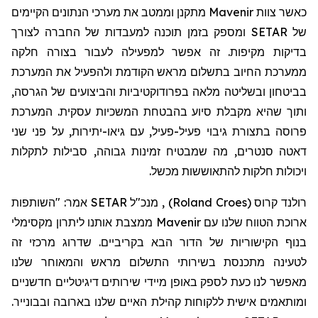
כאשר צוות
Mavenir
מתקנן וממטב את מערכי הנתונים הקיימים
של
SETAR
ומספק בזמן תוכנה למעבדות של החברה לצורך
בדיקות מקיפות. זה אפשר למפעילה לעבור בצורה חלקה
ממערכת החיוב בתשלום מראש הקודמת ולהפעיל את המערכת
בביטחון ובשליטה מלאה בפרודוקטיביות והביצועים של הגרסה,
ותוך שהיא מקבלת סיוע בהבטחת המשכיות עסקית. המערכת
פרוסה בתצורת גיבוי פעיל-פעיל, עם גיאו-יתירות, על פני שני
דאטה סנטרים, מה שמבטיח זמינות גבוהה, סבילות לתקלות
ויכולות חלקות להתאוששות מכשל.
רולנד קרו
ס (
Roland Croes
)
, מנכ"ל SETAR אמר: "השותפות
ארוכת הטווח שלנו עם Mavenir ממצבת אותנו ליתרון מקסימלי
בנוף הקישוריות של הדור הבא בקריביים. שדרוג מרכזי זה
לטעינה מתכנסת בשירותי התשלום מראש והמאוחר שלנו
מאפשר לנו כעת לספק באופן מיידי שירותים דיגיטליים חדשניים
ומותאמים אישית ללקוחות קהילת האיים שלנו בארובה ובבונייר.