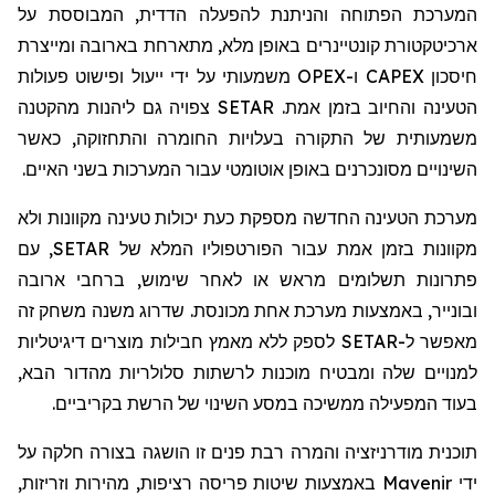
המערכת הפתוחה והניתנת להפעלה הדדית, המבוססת על
ארכיטקטורת קונטיינרים באופן מלא, מתארחת בארובה ומייצרת
חיסכון
CAPEX
ו-
OPEX
משמעותי על ידי ייעול ופישוט פעולות
הטעינה והחיוב בזמן אמת.
SETAR
צפויה גם ליהנות מהקטנה
משמעותית של התקורה בעלויות החומרה והתחזוקה, כאשר
השינויים מסונכרנים באופן אוטומטי עבור המערכות בשני האיים.
מערכת הטעינה החדשה מספקת כעת יכולות טעינה מקוונות ולא
מקוונות בזמן אמת עבור הפורטפוליו המלא של
SETAR
, עם
פתרונות תשלומים מראש או לאחר שימוש, ברחבי ארובה
ובונייר, באמצעות מערכת אחת מכונסת. שדרוג משנה משחק זה
מאפשר ל-
SETAR
לספק ללא מאמץ חבילות מוצרים דיגיטליות
למנויים שלה ומבטיח מוכנות לרשתות סלולריות מהדור הבא,
בעוד המפעילה ממשיכה במסע השינוי של הרשת בקריביים.
תוכנית מודרניזציה והמרה רבת פנים זו הושגה בצורה חלקה על
ידי
Mavenir
באמצעות שיטות פריסה רציפות, מהירות וזריזות,