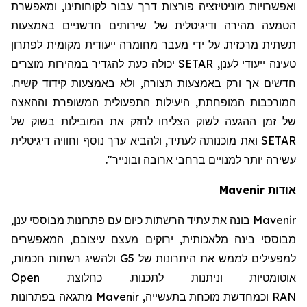
ואפשרויות מוניטיזציה פורצות דרך עבור לקוחותינו, ומאפשרת
הטמעה מהירה ודיגיטלית של שירותים חדשניים באמצעות
תשתית מרכזית. על ידי מעבר מחומרה ייעודית מקומית לפתרון
טעינה ייעודי לענן,
SETAR
יכולה כעת להגדיר במהירות מוצרים
חדשים אך ורק באמצעות תצורה, ולא באמצעות קידוד קשיח.
המורכבות המופחתת, היעילות התפעולית המשופרת וההאצה
של זמן ההגעה לשוק הצליחו לחזק את המובילות בשוק של
SETAR
ואת מוכנותה לעתיד, ולהביא ערך נוסף וחוויה דיגיטלית
עשירה יותר למנויים ברחבי ארובה ובונייר".
אודות
Mavenir
Mavenir
בונה את עתיד הרשתות כיום עם פתרונות מבוססי ענן,
מבוססי בינה מלאכותית, ירוקים מעצם עיצובם, המאפשרים
למפעילים לממש את היתרונות של 5
G
ולהשיג רשתות חכמות,
אוטומטיות וניתנות לתכנות. כחלוצת
Open
RAN
וכמחדשת מוכחת בתעשייה,
Mavenir
מתגאה בפתרונות