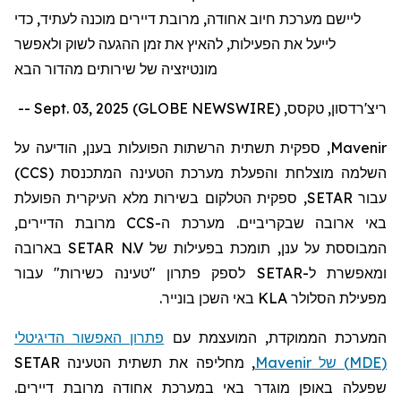
ליישם מערכת חיוב אחודה, מרובת דיירים מוכנה לעתיד, כדי
לייעל את הפעילות, להאיץ את זמן ההגעה לשוק ולאפשר
מונטיזציה של שירותים מהדור הבא
ריצ'רדסון, טקסס, Sept. 03, 2025 (GLOBE NEWSWIRE) --
Mavenir
, ספקית תשתית הרשתות הפועלות בענן, הודיעה על
השלמה מוצלחת והפעלת מערכת הטעינה המתכנסת (
CCS
)
עבור
SETAR
, ספקית הטלקום בשירות מלא העיקרית הפועלת
באי ארובה שבקריביים. מערכת ה-
CCS
מרובת הדיירים,
המבוססת על ענן, תומכת בפעילות של
SETAR N.V
בארובה
ומאפשרת ל-
SETAR
לספק פתרון "טעינה כשירות" עבור
מפעילת הסלולר
KLA
באי השכן בונייר.
המערכת הממוקדת, המועצמת עם
פתרון האפשור הדיגיטלי
(
MDE
) של
Mavenir
, מחליפה את תשתית הטעינה
SETAR
שפעלה באופן מוגדר באי במערכת אחודה מרובת דיירים.