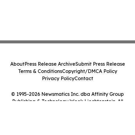
About
Press Release Archive
Submit Press Release
Terms & Conditions
Copyright/DMCA Policy
Privacy Policy
Contact
© 1995-2026 Newsmatics Inc. dba Affinity Group
Publishing & Technology Week Liechtenstein. All
Rights Reserved.
Cookie Settings / Your Privacy Choices