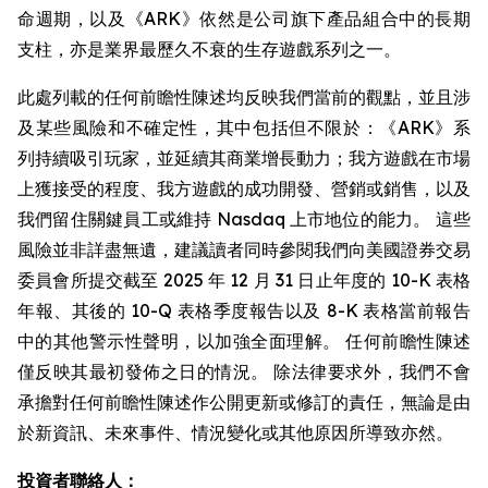
命週期，以及《ARK》依然是公司旗下產品組合中的長期
支柱，亦是業界最歷久不衰的生存遊戲系列之一。
此處列載的任何前瞻性陳述均反映我們當前的觀點，並且涉
及某些風險和不確定性，其中包括但不限於：《ARK》系
列持續吸引玩家，並延續其商業增長動力；我方遊戲在市場
上獲接受的程度、我方遊戲的成功開發、營銷或銷售，以及
我們留住關鍵員工或維持 Nasdaq 上市地位的能力。 這些
風險並非詳盡無遺，建議讀者同時參閱我們向美國證券交易
委員會所提交截至 2025 年 12 月 31 日止年度的 10-K 表格
年報、其後的 10-Q 表格季度報告以及 8-K 表格當前報告
中的其他警示性聲明，以加強全面理解。 任何前瞻性陳述
僅反映其最初發佈之日的情況。 除法律要求外，我們不會
承擔對任何前瞻性陳述作公開更新或修訂的責任，無論是由
於新資訊、未來事件、情況變化或其他原因所導致亦然。
投資者聯絡人：