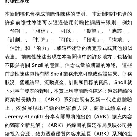
前瞻性陳述
本新聞稿包含構成前瞻性陳述的聲明。 本新聞稿中包含的
許多前瞻性陳述可以透過使用前瞻性詞語來識別，例如
「預期」、「相信」、「可以」、「期望」、「應該」、
「計劃」、「打算」、「可能」、「預測」、「繼續」、
「估計」和 「潛力」，或這些術語的否定形式或其他類似
表達。 前瞻性陳述出現在本新聞稿中的許多地方，包括但
不限於有關 Snail 的意圖、信念或當前期望的陳述。 這些
前瞻性陳述包括有關 Snail 業務未來可能或假設結果、財務
狀況、營運結果、流動資金、計劃和目標的資訊。 Snail 就
下列事宜發表的聲明，本質上均屬前瞻性陳述：遊戲持續的
商業增長動力；《ARK》系列在既有及新一代遊戲體驗
上，依然展現出強勁的玩家參與度，商業成績卓越；
Jeremy Stieglitz 分享有關即將推出的《ARK》擴充內容
的獨家全新見解；《ARK》路線圖的廣泛布局反映公司持
續投入資源，致力透過優質內容來延長《ARK》系列的生