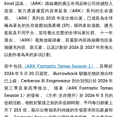
Snail 認為，《ARK》路線圖的廣泛布局反映公司持續投入
資源，致力透過優質內容來延長《ARK》系列的生命週
期。 《ARK》系列自 2015 年首次推出後，已成長為全球
極為著名的生存遊戲知識產權 (IP)，橫跨多款遊戲、擴充
套裝及不同平台，並培養出忠實的全球玩家社群。 十一年
過去，《ARK》毫無放緩跡象，其最新內容路線圖包括多
個擴充內容、新元素，以及計劃於 2026 及 2027 年所推出
以創作者為本的多項計劃。
當中包括
《ARK Fantastic Tames Season 1》
，其剛於
2026 年 5 月 20 日面世。 Burrowback 馴服生物於推出時
已上線，Cerberax 和 Enigmasaur 則分別預計於 2026 年
第三季及第四季推出。 隨著
《ARK Fantastic Tames
Season 1》
的發佈，
《方舟: 生存飛升》
於 2026 年 5 月的
促銷活動，相較於緊接之前的非促銷時期，平均每日銷量上
升了 23.5 倍，顯示出整個系列持續的市場需求與玩家參與