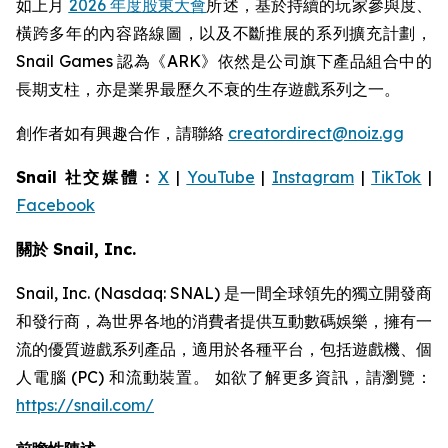
如上月
2026 年度股東大會
所述，基於持續的玩家參與度、
橫跨多年的內容路線圖，以及不斷推展的系列擴充計劃，
Snail Games 認為《ARK》依然是公司旗下產品組合中的
長期支柱，亦是業界最歷久不衰的生存遊戲系列之一。
創作者如有興趣合作，請聯絡
creatordirect@noiz.gg
Snail 社交媒體：
X
|
YouTube
|
Instagram
|
TikTok
|
Facebook
關於 Snail, Inc.
Snail, Inc. (Nasdaq: SNAL) 是一間全球領先的獨立開發商
和發行商，為世界各地的消費者提供互動數碼娛樂，擁有一
流的優質遊戲系列產品，適用於各種平台，包括遊戲機、個
人電腦 (PC) 和流動裝置。 如欲了解更多資訊，請瀏覽：
https://snail.com/